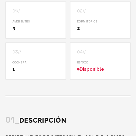
01//
02//
AMBIENTES
DORMITORIOS
3
2
03//
04//
COCHERA
ESTADO
1
Disponible
01_
DESCRIPCIÓN