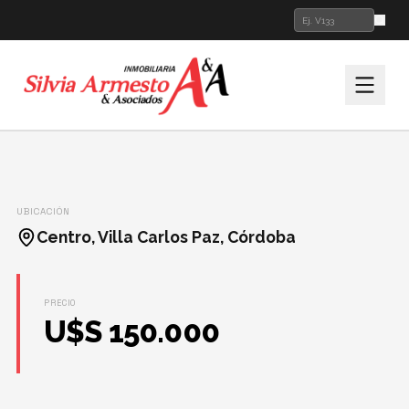
VENTA
DEPARTAMENTO
ID: V5010
UBICACIÓN
DEPARTAMENTO
Centro, Villa Carlos Paz, Córdoba
CATEGORIA PASEO
QUATTRO
CENTRO, VILLA CARLOS PAZ, CÓRDOBA
PRECIO
U$S 150.000